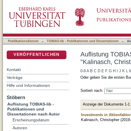
Auflistung TOBIAS-lib - Publikationen und Di
DSpace Repositorium (Manakin basiert)
Publikationsdienste
→
TOBIAS-lib - Publikationen und Dissertationen
→
Au
Auflistung TOBIAS
VERÖFFENTLICHEN
"Kalinasch, Chris
Kontakt
0-9
A
B
C
D
E
F
G
H
I
J
K
L
Verträge
Oder geben Sie die ersten Bu
Hilfe und Informationen
Sortiert nach:
Stöbern
Auflistung TOBIAS-lib -
Anzeige der Dokumente 1-1
Publikationen und
Dissertationen nach Autor
Investments in Aktienfaktor
Kalinasch, Christopher
(
2019-
Erscheinungsdatum
Autoren