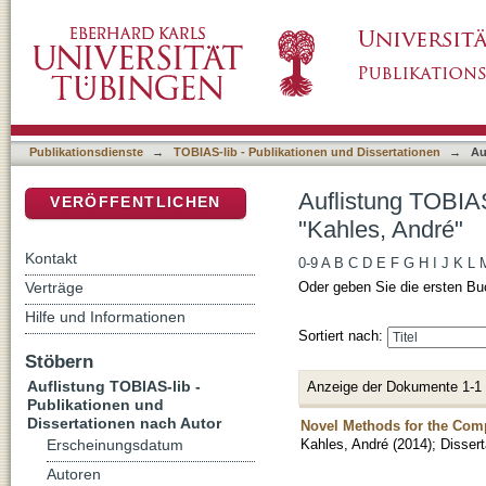
Auflistung TOBIAS-lib - Publikationen und D
DSpace Repositorium (Manakin basiert)
Publikationsdienste
→
TOBIAS-lib - Publikationen und Dissertationen
→
Au
Auflistung TOBIAS
VERÖFFENTLICHEN
"Kahles, André"
Kontakt
0-9
A
B
C
D
E
F
G
H
I
J
K
L
Verträge
Oder geben Sie die ersten Bu
Hilfe und Informationen
Sortiert nach:
Stöbern
Auflistung TOBIAS-lib -
Anzeige der Dokumente 1-1
Publikationen und
Dissertationen nach Autor
Novel Methods for the Comp
Kahles, André
(
2014
)
;
Dissert
Erscheinungsdatum
Autoren