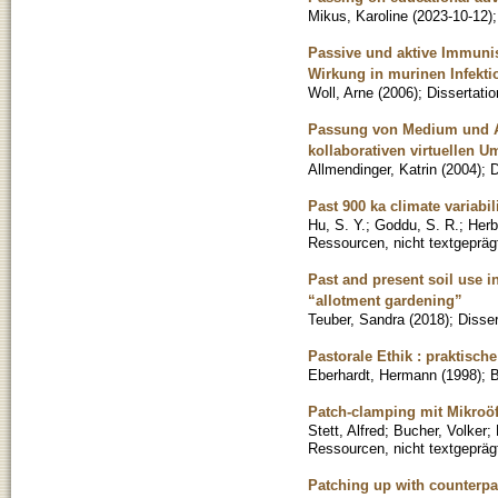
Mikus, Karoline
(
2023-10-12
)
Passive und aktive Immuni
Wirkung in murinen Infekt
Woll, Arne
(
2006
)
;
Dissertatio
Passung von Medium und Au
kollaborativen virtuellen
Allmendinger, Katrin
(
2004
)
;
D
Past 900 ka climate variabil
Hu, S. Y.
;
Goddu, S. R.
;
Herb
Ressourcen, nicht textgepräg
Past and present soil use i
“allotment gardening”
Teuber, Sandra
(
2018
)
;
Disser
Pastorale Ethik : praktisch
Eberhardt, Hermann
(
1998
)
;
Patch-clamping mit Mikroö
Stett, Alfred
;
Bucher, Volker
;
Ressourcen, nicht textgepräg
Patching up with counterpa