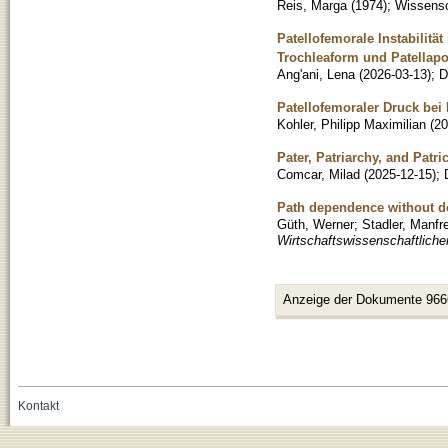
Reis, Marga
(
1974
)
;
Wissensch
Patellofemorale Instabilit
Trochleaform und Patellapo
Ang'ani, Lena
(
2026-03-13
)
;
D
Patellofemoraler Druck bei 
Kohler, Philipp Maximilian
(
20
Pater, Patriarchy, and Patri
Comcar, Milad
(
2025-12-15
)
;
Path dependence without del
Güth, Werner
;
Stadler, Manfr
Wirtschaftswissenschaftliche
Anzeige der Dokumente 966
Kontakt