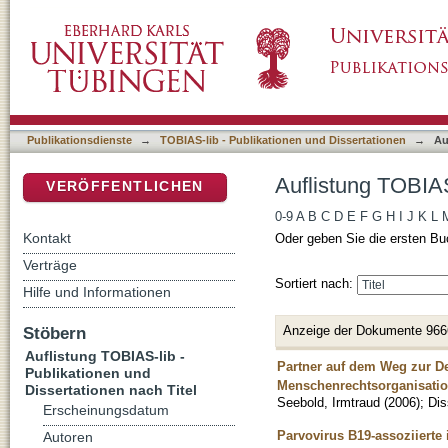
Auflistung TOBIAS-lib - Publikationen und Di
DSpace Repositorium (Manakin basiert)
Publikationsdienste
→
TOBIAS-lib - Publikationen und Dissertationen
→
Au
Auflistung TOBIAS
VERÖFFENTLICHEN
0-9
A
B
C
D
E
F
G
H
I
J
K
L
Kontakt
Oder geben Sie die ersten Bu
Verträge
Sortiert nach:
Hilfe und Informationen
Anzeige der Dokumente 966
Stöbern
Auflistung TOBIAS-lib -
Partner auf dem Weg zur De
Publikationen und
Menschenrechtsorganisatio
Dissertationen nach Titel
Seebold, Irmtraud
(
2006
)
;
Dis
Erscheinungsdatum
Parvovirus B19-assoziierte 
Autoren