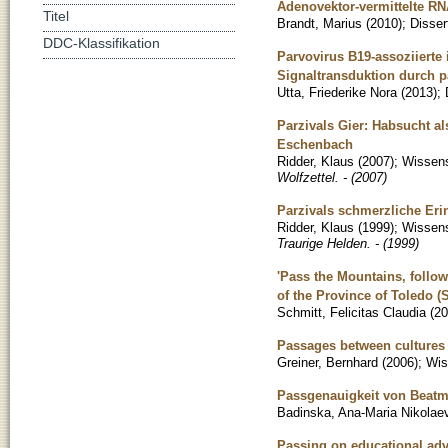
Adenovektor-vermittelte RN
Titel
Brandt, Marius
(
2010
)
;
Disser
DDC-Klassifikation
Parvovirus B19-assoziierte
Signaltransduktion durch p
Utta, Friederike Nora
(
2013
)
;
Parzivals Gier: Habsucht a
Eschenbach
Ridder, Klaus
(
2007
)
;
Wissens
Wolfzettel. - (2007)
Parzivals schmerzliche Er
Ridder, Klaus
(
1999
)
;
Wissens
Traurige Helden. - (1999)
'Pass the Mountains, follow
of the Province of Toledo (S
Schmitt, Felicitas Claudia
(
20
Passages between cultures 
Greiner, Bernhard
(
2006
)
;
Wis
Passgenauigkeit von Beat
Badinska, Ana-Maria Nikolae
Passing on educational adva