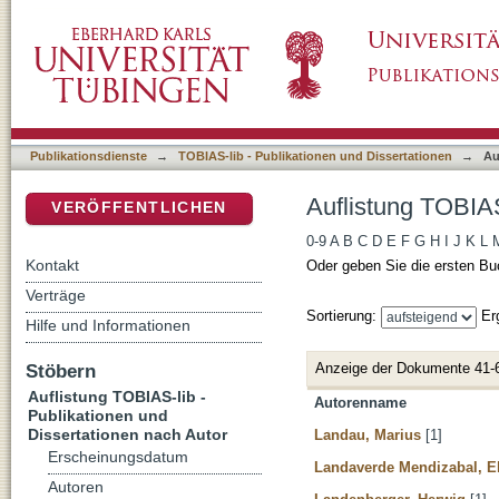
Auflistung TOBIAS-lib - Publikationen und Di
DSpace Repositorium (Manakin basiert)
Publikationsdienste
→
TOBIAS-lib - Publikationen und Dissertationen
→
Au
Auflistung TOBIAS
VERÖFFENTLICHEN
0-9
A
B
C
D
E
F
G
H
I
J
K
L
Kontakt
Oder geben Sie die ersten Bu
Verträge
Sortierung:
Er
Hilfe und Informationen
Anzeige der Dokumente 41-
Stöbern
Auflistung TOBIAS-lib -
Autorenname
Publikationen und
Dissertationen nach Autor
Landau, Marius
[1]
Erscheinungsdatum
Landaverde Mendizabal, E
Autoren