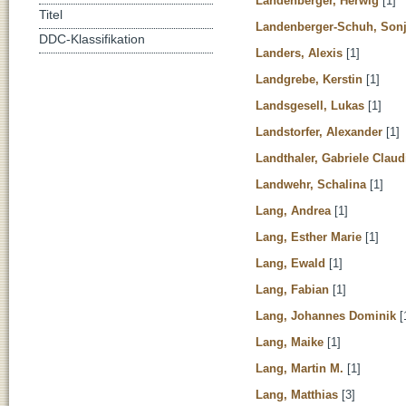
Landenberger, Herwig
[1]
Titel
Landenberger-Schuh, Son
DDC-Klassifikation
Landers, Alexis
[1]
Landgrebe, Kerstin
[1]
Landsgesell, Lukas
[1]
Landstorfer, Alexander
[1]
Landthaler, Gabriele Claud
Landwehr, Schalina
[1]
Lang, Andrea
[1]
Lang, Esther Marie
[1]
Lang, Ewald
[1]
Lang, Fabian
[1]
Lang, Johannes Dominik
[
Lang, Maike
[1]
Lang, Martin M.
[1]
Lang, Matthias
[3]