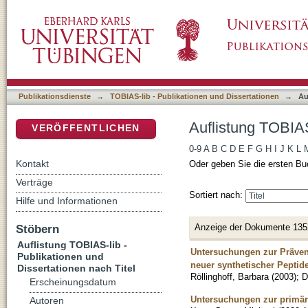
Auflistung TOBIAS-lib - Publikationen und Di
DSpace Repositorium (Manakin basiert)
Publikationsdienste
→
TOBIAS-lib - Publikationen und Dissertationen
→
Au
Auflistung TOBIAS
VERÖFFENTLICHEN
0-9
A
B
C
D
E
F
G
H
I
J
K
L
Kontakt
Oder geben Sie die ersten Bu
Verträge
Sortiert nach:
Hilfe und Informationen
Anzeige der Dokumente 135
Stöbern
Auflistung TOBIAS-lib -
Untersuchungen zur Präven
Publikationen und
neuer synthetischer Peptid
Dissertationen nach Titel
Röllinghoff, Barbara
(
2003
)
;
D
Erscheinungsdatum
Untersuchungen zur primär
Autoren