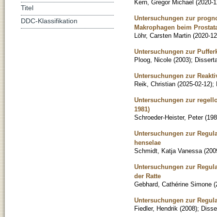
Kern, Gregor Michael
(
2020-1
Titel
Untersuchungen zur prognos
DDC-Klassifikation
Makrophagen beim Prostat
Löhr, Carsten Martin
(
2020-12
Untersuchungen zur Puffer
Ploog, Nicole
(
2003
)
;
Disserta
Untersuchungen zur Reaktiv
Reik, Christian
(
2025-02-12
)
;
Untersuchungen zur regell
1981)
Schroeder-Heister, Peter
(
198
Untersuchungen zur Regulat
henselae
Schmidt, Katja Vanessa
(
200
Untersuchungen zur Regula
der Ratte
Gebhard, Cathérine Simone
(
Untersuchungen zur Regulat
Fiedler, Hendrik
(
2008
)
;
Disse