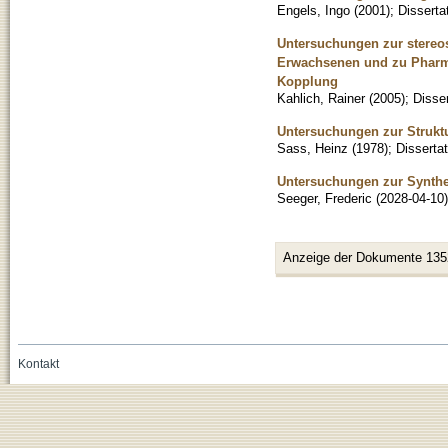
Engels, Ingo
(
2001
)
;
Disserta
Untersuchungen zur stere
Erwachsenen und zu Pharma
Kopplung
Kahlich, Rainer
(
2005
)
;
Disser
Untersuchungen zur Strukt
Sass, Heinz
(
1978
)
;
Dissertat
Untersuchungen zur Synthe
Seeger, Frederic
(
2028-04-10
)
Anzeige der Dokumente 135
Kontakt