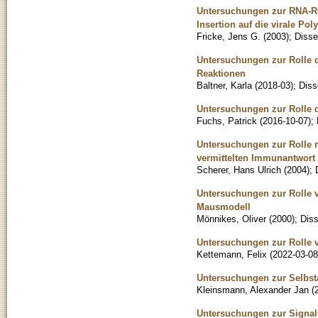
Untersuchungen zur RNA-Rek
Insertion auf die virale Po
Fricke, Jens G.
(
2003
)
;
Disse
Untersuchungen zur Rolle d
Reaktionen
Baltner, Karla
(
2018-03
)
;
Diss
Untersuchungen zur Rolle 
Fuchs, Patrick
(
2016-10-07
)
;
Untersuchungen zur Rolle m
vermittelten Immunantwort
Scherer, Hans Ulrich
(
2004
)
;
Untersuchungen zur Rolle 
Mausmodell
Mönnikes, Oliver
(
2000
)
;
Diss
Untersuchungen zur Rolle v
Kettemann, Felix
(
2022-03-08
Untersuchungen zur Selbst
Kleinsmann, Alexander Jan
(
Untersuchungen zur Signal