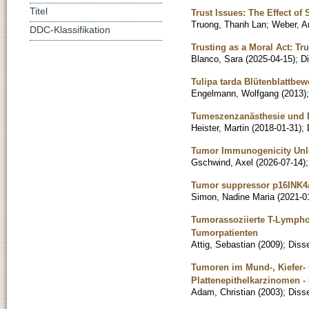
Titel
Trust Issues: The Effect of
Truong, Thanh Lan
;
Weber, A
DDC-Klassifikation
Trusting as a Moral Act: Tr
Blanco, Sara
(
2025-04-15
)
;
Di
Tulipa tarda Blütenblattbe
Engelmann, Wolfgang
(
2013
)
Tumeszenzanästhesie und D
Heister, Martin
(
2018-01-31
)
;
Tumor Immunogenicity Unlo
Gschwind, Axel
(
2026-07-14
)
Tumor suppressor p16INK4a 
Simon, Nadine Maria
(
2021-0
Tumorassoziierte T-Lympho
Tumorpatienten
Attig, Sebastian
(
2009
)
;
Disse
Tumoren im Mund-, Kiefer- 
Plattenepithelkarzinomen 
Adam, Christian
(
2003
)
;
Disse