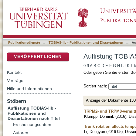
Auflistung TOBIAS-lib - Publikationen und Di
DSpace Repositorium (Manakin basiert)
Publikationsdienste
→
TOBIAS-lib - Publikationen und Dissertationen
→
Au
Auflistung TOBIAS
VERÖFFENTLICHEN
0-9
A
B
C
D
E
F
G
H
I
J
K
L
Kontakt
Oder geben Sie die ersten Bu
Verträge
Sortiert nach:
Hilfe und Informationen
Anzeige der Dokumente 130
Stöbern
Auflistung TOBIAS-lib -
TRPM2- und TRPM8-vermitte
Publikationen und
Klumpp, Dominik
(
2016
)
;
Diss
Dissertationen nach Titel
Erscheinungsdatum
Trunk rotation affects temp
Li, Dongyun
(
2016-05
)
;
Disser
Autoren