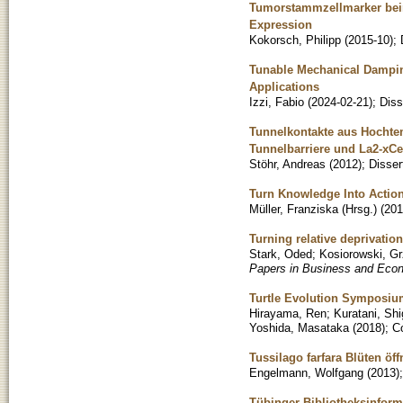
Tumorstammzellmarker bei
Expression
Kokorsch, Philipp
(
2015-10
)
;
Tunable Mechanical Dampin
Applications
Izzi, Fabio
(
2024-02-21
)
;
Diss
Tunnelkontakte aus Hochtem
Tunnelbarriere und La2-xC
Stöhr, Andreas
(
2012
)
;
Disser
Turn Knowledge Into Action
Müller, Franziska (Hrsg.)
(
201
Turning relative deprivatio
Stark, Oded
;
Kosiorowski, G
Papers in Business and Econ
Turtle Evolution Symposiu
Hirayama, Ren
;
Kuratani, Shi
Yoshida, Masataka
(
2018
)
;
C
Tussilago farfara Blüten öf
Engelmann, Wolfgang
(
2013
)
Tübinger Bibliotheksinform