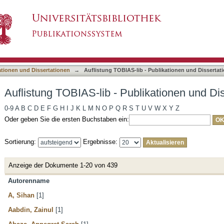
ublikationen und Dissertationen nach Autor
asiert)
ationen und Dissertationen
→
Auflistung TOBIAS-lib - Publikationen und Dissertat
Auflistung TOBIAS-lib - Publikationen und Di
0-9
A
B
C
D
E
F
G
H
I
J
K
L
M
N
O
P
Q
R
S
T
U
V
W
X
Y
Z
Oder geben Sie die ersten Buchstaben ein:
Sortierung:
Ergebnisse:
Anzeige der Dokumente 1-20 von 439
Autorenname
A, Sihan
[1]
Aabdin, Zainul
[1]