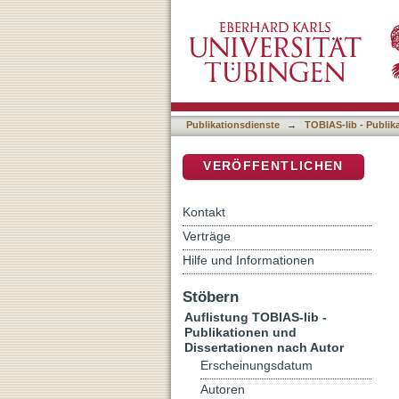
Auflistung TOBIAS-lib - P
DSpace Repositorium (Manakin b
Publikationsdienste
→
TOBIAS-lib - Publik
VERÖFFENTLICHEN
Kontakt
Verträge
Hilfe und Informationen
Stöbern
Auflistung TOBIAS-lib -
Publikationen und
Dissertationen nach Autor
Erscheinungsdatum
Autoren