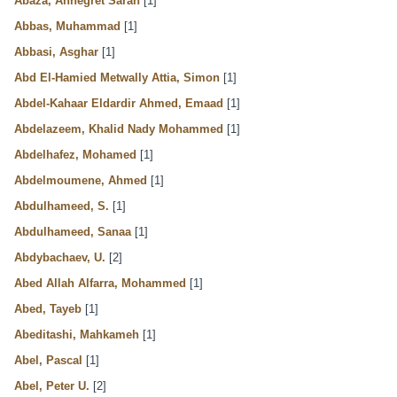
Abaza, Annegret Sarah
[1]
Abbas, Muhammad
[1]
Abbasi, Asghar
[1]
Abd El-Hamied Metwally Attia, Simon
[1]
Abdel-Kahaar Eldardir Ahmed, Emaad
[1]
Abdelazeem, Khalid Nady Mohammed
[1]
Abdelhafez, Mohamed
[1]
Abdelmoumene, Ahmed
[1]
Abdulhameed, S.
[1]
Abdulhameed, Sanaa
[1]
Abdybachaev, U.
[2]
Abed Allah Alfarra, Mohammed
[1]
Abed, Tayeb
[1]
Abeditashi, Mahkameh
[1]
Abel, Pascal
[1]
Abel, Peter U.
[2]