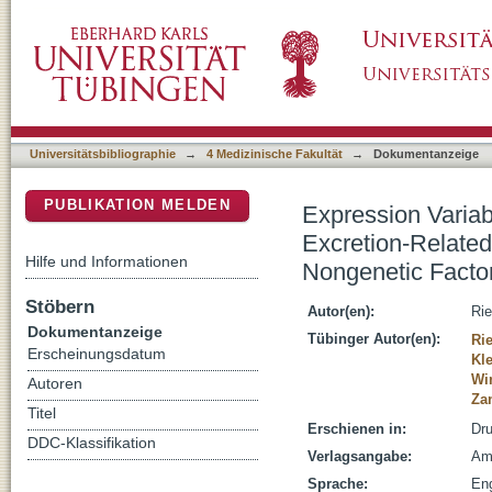
Expression Variability of Absorption, Distri
DSpace Repositorium (Manakin basiert)
Human Liver: Influence of Nongenetic Facto
Universitätsbibliographie
→
4 Medizinische Fakultät
→
Dokumentanzeige
PUBLIKATION MELDEN
Expression Variabi
Excretion-Related
Hilfe und Informationen
Nongenetic Facto
Stöbern
Autor(en):
Rie
Dokumentanzeige
Tübinger Autor(en):
Rie
Erscheinungsdatum
Kle
Win
Autoren
Zan
Titel
Erschienen in:
Dru
DDC-Klassifikation
Verlagsangabe:
Am
Sprache:
Eng