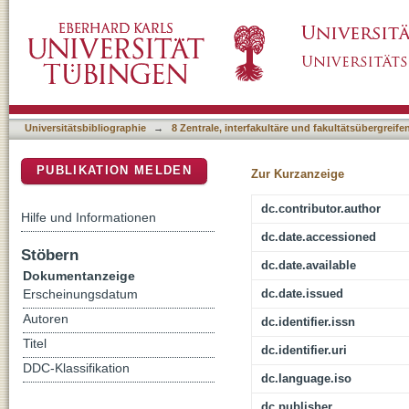
It Is About the Web and the User: The Effec
DSpace Repositorium (Manakin basiert)
Universitätsbibliographie
→
8 Zentrale, interfakultäre und fakultätsübergreif
PUBLIKATION MELDEN
Zur Kurzanzeige
dc.contributor.author
Hilfe und Informationen
dc.date.accessioned
Stöbern
dc.date.available
Dokumentanzeige
dc.date.issued
Erscheinungsdatum
Autoren
dc.identifier.issn
Titel
dc.identifier.uri
DDC-Klassifikation
dc.language.iso
dc.publisher