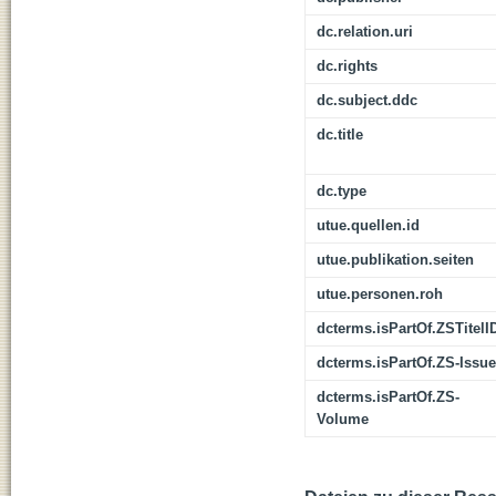
dc.relation.uri
dc.rights
dc.subject.ddc
dc.title
dc.type
utue.quellen.id
utue.publikation.seiten
utue.personen.roh
dcterms.isPartOf.ZSTitelI
dcterms.isPartOf.ZS-Issue
dcterms.isPartOf.ZS-
Volume