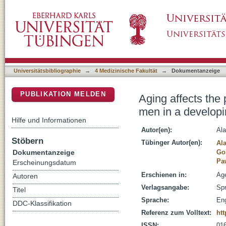
Aging affects the proportions of T and B cell
DSpace Repositorium (Manakin basiert)
pilot study from Pakistan
Universitätsbibliographie
→
4 Medizinische Fakultät
→
Dokumentanzeige
PUBLIKATION MELDEN
Aging affects the 
men in a developi
Hilfe und Informationen
Autor(en):
Ala
Stöbern
Tübinger Autor(en):
Ala
Dokumentanzeige
Go
Pa
Erscheinungsdatum
Erschienen in:
Age
Autoren
Verlagsangabe:
Spr
Titel
Sprache:
Eng
DDC-Klassifikation
Referenz zum Volltext:
htt
ISSN:
01