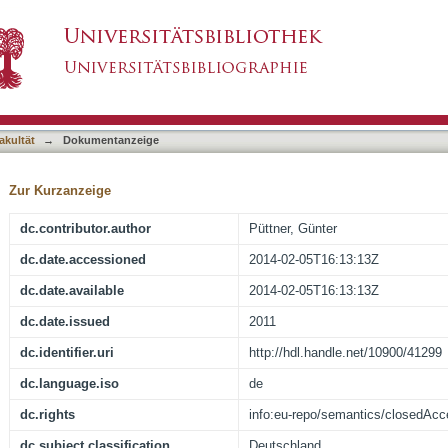
ung als Motor der Verwaltungslehre
asiert)
akultät
→
Dokumentanzeige
Zur Kurzanzeige
dc.contributor.author
Püttner, Günter
dc.date.accessioned
2014-02-05T16:13:13Z
dc.date.available
2014-02-05T16:13:13Z
dc.date.issued
2011
dc.identifier.uri
http://hdl.handle.net/10900/41299
dc.language.iso
de
dc.rights
info:eu-repo/semantics/closedAc
dc.subject.classification
Deutschland