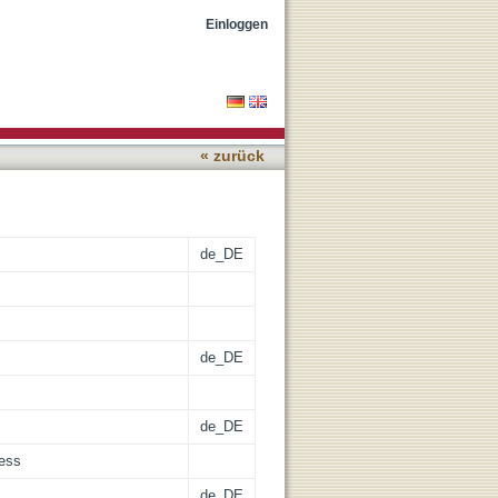
Einloggen
« zurück
de_DE
de_DE
de_DE
cess
de_DE