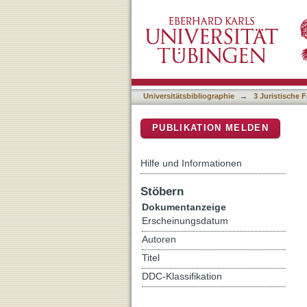
Die kommunale Neuglieder
DSpace Repositorium (Manakin b
Universitätsbibliographie
→
3 Juristische F
PUBLIKATION MELDEN
Hilfe und Informationen
Stöbern
Dokumentanzeige
Erscheinungsdatum
Autoren
Titel
DDC-Klassifikation