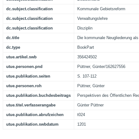
dc.subject.classification
Kommunale Gebietsreform
dc.subject.classification
Verwaltungslehre
dc.subject.classification
Disziplin
dc.title
Die kommunale Neugliederung als 
dc.type
BookPart
utue.artikel.swb
356424502
utue.personen.pnd
Püttner, Günter/162627556
utue.publikation.seiten
S. 107-112
utue.personen.roh
Püttner, Günter
utue.publikation.buchdesbeitrags
Perspektiven des Öffentlichen Re
utue.titel.verfasserangabe
Günter Püttner
utue.publikation.abrufzeichen
t024
utue.publikation.swbdatum
1201