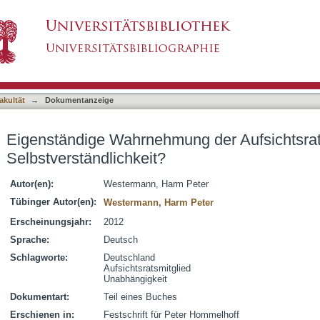
 der Aufsichtsratspflichten - eine Selbstvers
asiert)
akultät
→
Dokumentanzeige
Eigenständige Wahrnehmung der Aufsichtsrats
Selbstverständlichkeit?
Autor(en):
Westermann, Harm Peter
Tübinger Autor(en):
Westermann, Harm Peter
Erscheinungsjahr:
2012
Sprache:
Deutsch
Schlagworte:
Deutschland
Aufsichtsratsmitglied
Unabhängigkeit
Dokumentart:
Teil eines Buches
Erschienen in:
Festschrift für Peter Hommelhoff