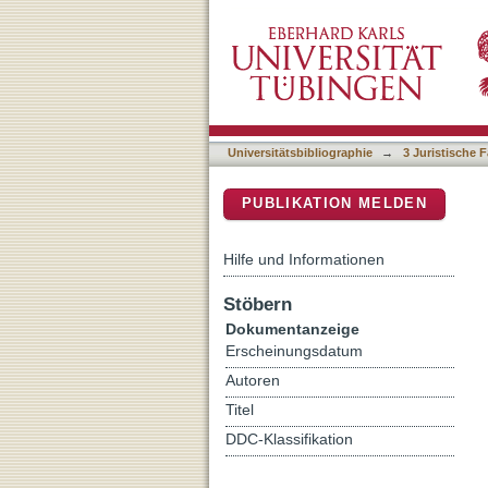
Eigenständige Wahrnehmung
DSpace Repositorium (Manakin b
Universitätsbibliographie
→
3 Juristische F
PUBLIKATION MELDEN
Hilfe und Informationen
Stöbern
Dokumentanzeige
Erscheinungsdatum
Autoren
Titel
DDC-Klassifikation