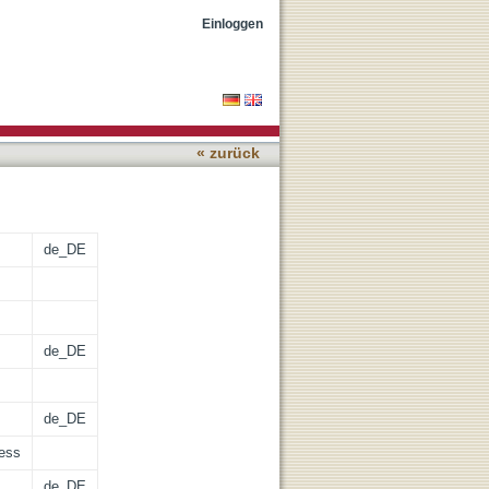
Einloggen
« zurück
de_DE
de_DE
de_DE
cess
de_DE