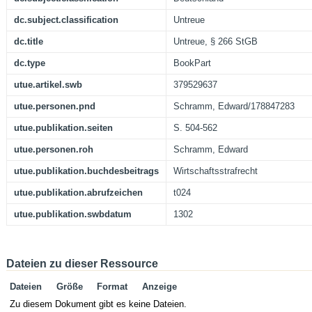
dc.subject.classification
Untreue
dc.title
Untreue, § 266 StGB
dc.type
BookPart
utue.artikel.swb
379529637
utue.personen.pnd
Schramm, Edward/178847283
utue.publikation.seiten
S. 504-562
utue.personen.roh
Schramm, Edward
utue.publikation.buchdesbeitrags
Wirtschaftsstrafrecht
utue.publikation.abrufzeichen
t024
utue.publikation.swbdatum
1302
Dateien zu dieser Ressource
Dateien
Größe
Format
Anzeige
Zu diesem Dokument gibt es keine Dateien.