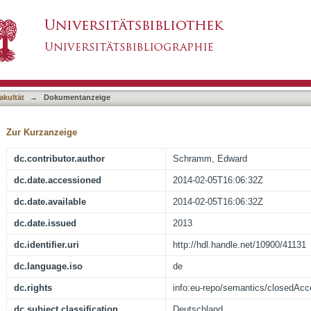
asiert)
akultät
→
Dokumentanzeige
Zur Kurzanzeige
dc.contributor.author
Schramm, Edward
dc.date.accessioned
2014-02-05T16:06:32Z
dc.date.available
2014-02-05T16:06:32Z
dc.date.issued
2013
dc.identifier.uri
http://hdl.handle.net/10900/41131
dc.language.iso
de
dc.rights
info:eu-repo/semantics/closedAc
dc.subject.classification
Deutschland