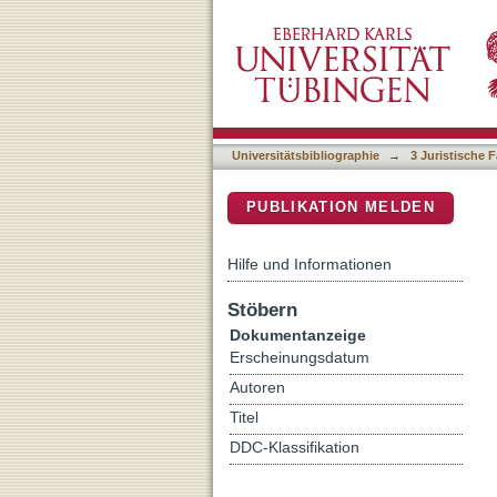
Untreue, § 266 StGB
DSpace Repositorium (Manakin b
Universitätsbibliographie
→
3 Juristische F
PUBLIKATION MELDEN
Hilfe und Informationen
Stöbern
Dokumentanzeige
Erscheinungsdatum
Autoren
Titel
DDC-Klassifikation