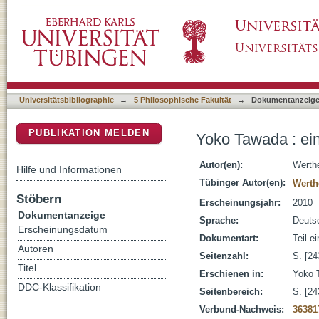
Yoko Tawada : eine Ornithologin der Wörter
DSpace Repositorium (Manakin basiert)
Universitätsbibliographie
→
5 Philosophische Fakultät
→
Dokumentanzeig
PUBLIKATION MELDEN
Yoko Tawada : ein
Autor(en):
Werth
Hilfe und Informationen
Tübinger Autor(en):
Werth
Stöbern
Erscheinungsjahr:
2010
Dokumentanzeige
Sprache:
Deuts
Erscheinungsdatum
Dokumentart:
Teil e
Autoren
Seitenzahl:
S. [24
Titel
Erschienen in:
Yoko T
DDC-Klassifikation
Seitenbereich:
S. [24
Verbund-Nachweis:
36381