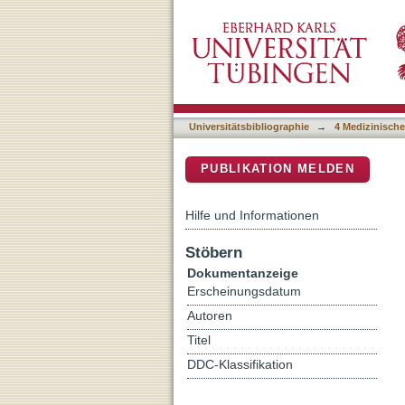
Mirror neurons in monkey 
DSpace Repositorium (Manakin b
Universitätsbibliographie
→
4 Medizinische
PUBLIKATION MELDEN
Hilfe und Informationen
Stöbern
Dokumentanzeige
Erscheinungsdatum
Autoren
Titel
DDC-Klassifikation