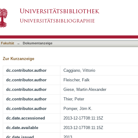
area F5 do not adapt to the observation of rep
asiert)
 Fakultät
→
Dokumentanzeige
Zur Kurzanzeige
dc.contributor.author
Caggiano, Vittorio
dc.contributor.author
Fleischer, Falk
dc.contributor.author
Giese, Martin Alexander
dc.contributor.author
Thier, Peter
dc.contributor.author
Pomper, Jörn K.
dc.date.accessioned
2013-12-17T08:11:15Z
dc.date.available
2013-12-17T08:11:15Z
dc.date.issued
2013