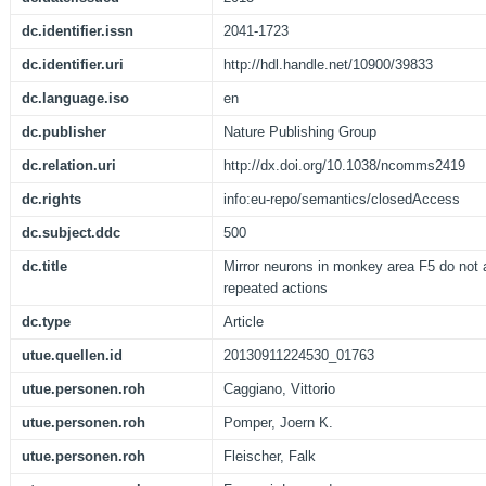
dc.identifier.issn
2041-1723
dc.identifier.uri
http://hdl.handle.net/10900/39833
dc.language.iso
en
dc.publisher
Nature Publishing Group
dc.relation.uri
http://dx.doi.org/10.1038/ncomms2419
dc.rights
info:eu-repo/semantics/closedAccess
dc.subject.ddc
500
dc.title
Mirror neurons in monkey area F5 do not a
repeated actions
dc.type
Article
utue.quellen.id
20130911224530_01763
utue.personen.roh
Caggiano, Vittorio
utue.personen.roh
Pomper, Joern K.
utue.personen.roh
Fleischer, Falk