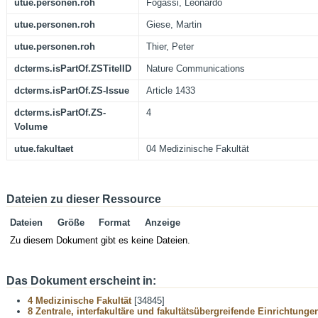
utue.personen.roh
Fogassi, Leonardo
utue.personen.roh
Giese, Martin
utue.personen.roh
Thier, Peter
dcterms.isPartOf.ZSTitelID
Nature Communications
dcterms.isPartOf.ZS-Issue
Article 1433
dcterms.isPartOf.ZS-
4
Volume
utue.fakultaet
04 Medizinische Fakultät
Dateien zu dieser Ressource
Dateien
Größe
Format
Anzeige
Zu diesem Dokument gibt es keine Dateien.
Das Dokument erscheint in:
4 Medizinische Fakultät
[34845]
8 Zentrale, interfakultäre und fakultätsübergreifende Einrichtunge