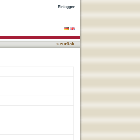
eated actions
Einloggen
« zurück