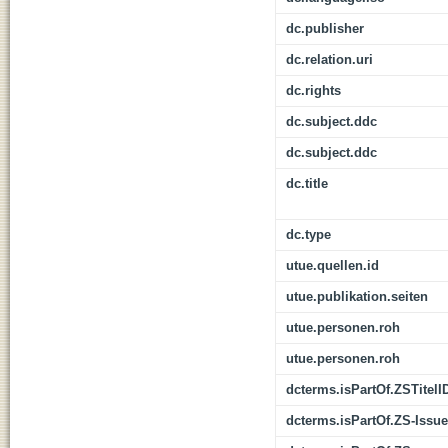
dc.publisher
dc.relation.uri
dc.rights
dc.subject.ddc
dc.subject.ddc
dc.title
dc.type
utue.quellen.id
utue.publikation.seiten
utue.personen.roh
utue.personen.roh
dcterms.isPartOf.ZSTitelI
dcterms.isPartOf.ZS-Issue