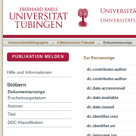
Waking up the sleepers: shared transcriptio
DSpace Repositorium (Manakin basiert)
Universitätsbibliographie
→
4 Medizinische Fakultät
→
Dokumentanzeige
PUBLIKATION MELDEN
Zur Kurzanzeige
dc.contributor.author
Hilfe und Informationen
dc.contributor.author
Stöbern
dc.date.accessioned
Dokumentanzeige
dc.date.available
Erscheinungsdatum
Autoren
dc.date.issued
Titel
dc.identifier.issn
DDC-Klassifikation
dc.identifier.uri
dc.language.iso