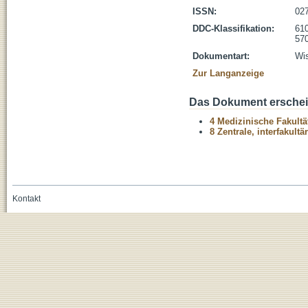
ISSN:
02
DDC-Klassifikation:
610
570
Dokumentart:
Wis
Zur Langanzeige
Das Dokument erschein
4 Medizinische Fakultä
8 Zentrale, interfakult
Kontakt