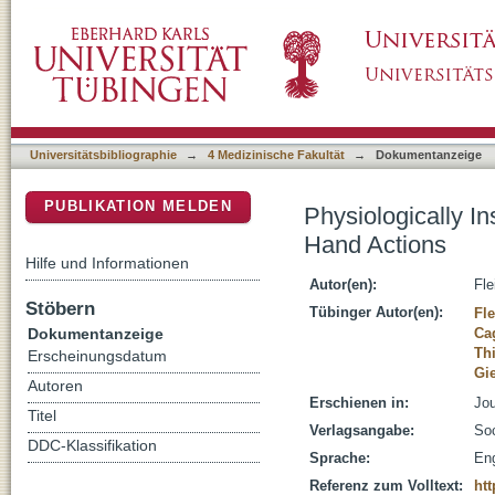
Physiologically Inspired Model for the Visual
DSpace Repositorium (Manakin basiert)
Universitätsbibliographie
→
4 Medizinische Fakultät
→
Dokumentanzeige
PUBLIKATION MELDEN
Physiologically In
Hand Actions
Hilfe und Informationen
Autor(en):
Fle
Stöbern
Tübinger Autor(en):
Fle
Dokumentanzeige
Cag
Thi
Erscheinungsdatum
Gi
Autoren
Erschienen in:
Jou
Titel
Verlagsangabe:
So
DDC-Klassifikation
Sprache:
Eng
Referenz zum Volltext:
ht