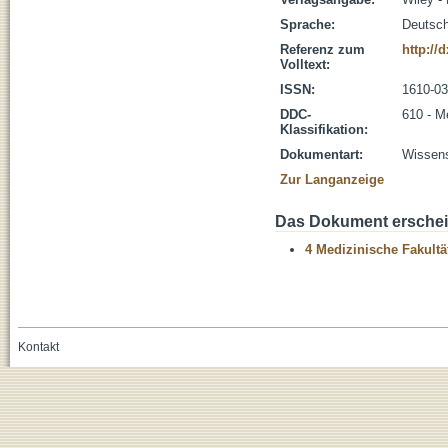
Sprache:
Deutsc
Referenz zum
http://
Volltext:
ISSN:
1610-0
DDC-
610 - M
Klassifikation:
Dokumentart:
Wissens
Zur Langanzeige
Das Dokument erschein
4 Medizinische Fakultä
Kontakt