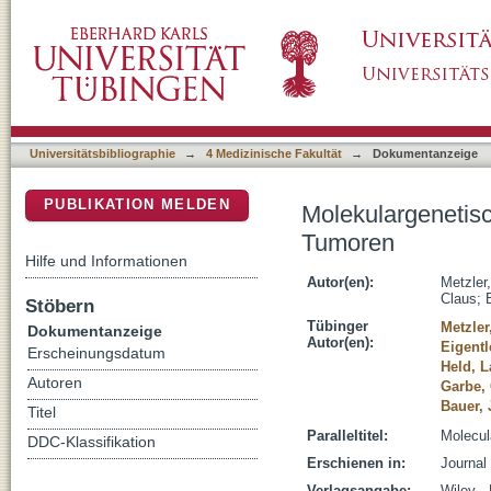
Molekulargenetische Klassifikation schwieri
DSpace Repositorium (Manakin basiert)
Universitätsbibliographie
→
4 Medizinische Fakultät
→
Dokumentanzeige
PUBLIKATION MELDEN
Molekulargenetisc
Tumoren
Hilfe und Informationen
Autor(en):
Metzler
Claus
;
Stöbern
Tübinger
Metzler
Dokumentanzeige
Autor(en):
Eigent
Erscheinungsdatum
Held, L
Autoren
Garbe,
Bauer,
Titel
Paralleltitel:
Molecula
DDC-Klassifikation
Erschienen in:
Journal
Verlagsangabe:
Wiley -