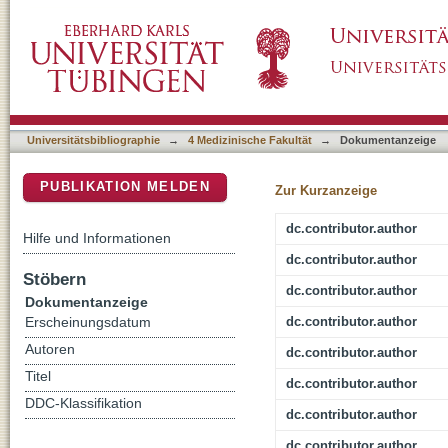
A Novel Transgenic Rat Model for Spinocereb
DSpace Repositorium (Manakin basiert)
Changes and Supplies In Vivo Imaging Biom
Universitätsbibliographie
→
4 Medizinische Fakultät
→
Dokumentanzeige
PUBLIKATION MELDEN
Zur Kurzanzeige
dc.contributor.author
Hilfe und Informationen
dc.contributor.author
Stöbern
dc.contributor.author
Dokumentanzeige
dc.contributor.author
Erscheinungsdatum
Autoren
dc.contributor.author
Titel
dc.contributor.author
DDC-Klassifikation
dc.contributor.author
dc.contributor.author