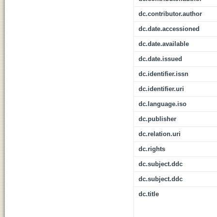
dc.contributor.author
dc.date.accessioned
dc.date.available
dc.date.issued
dc.identifier.issn
dc.identifier.uri
dc.language.iso
dc.publisher
dc.relation.uri
dc.rights
dc.subject.ddc
dc.subject.ddc
dc.title