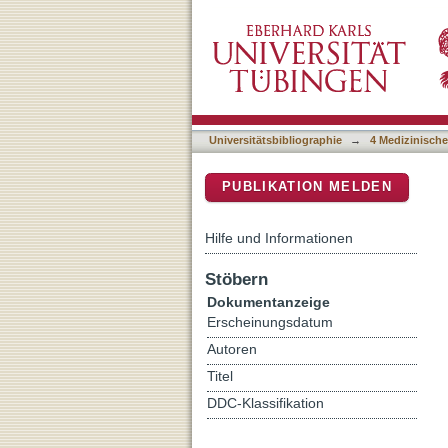
Stimulation of platelet ap
DSpace Repositorium (Manakin b
Universitätsbibliographie
→
4 Medizinische
PUBLIKATION MELDEN
Hilfe und Informationen
Stöbern
Dokumentanzeige
Erscheinungsdatum
Autoren
Titel
DDC-Klassifikation