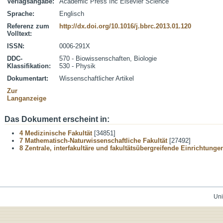
Verlagsangabe:
Academic Press Inc Elsevier Science
Sprache:
Englisch
Referenz zum
http://dx.doi.org/10.1016/j.bbrc.2013.01.120
Volltext:
ISSN:
0006-291X
DDC-
570 - Biowissenschaften, Biologie
Klassifikation:
530 - Physik
Dokumentart:
Wissenschaftlicher Artikel
Zur
Langanzeige
Das Dokument erscheint in:
4 Medizinische Fakultät
[34851]
7 Mathematisch-Naturwissenschaftliche Fakultät
[27492]
8 Zentrale, interfakultäre und fakultätsübergreifende Einrichtunge
Uni