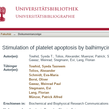
optosis by balhimycin
asiert)
 Fakultät
→
Dokumentanzeige
Stimulation of platelet apoptosis by balhimyci
Autor(en):
Towhid, Syeda T.
;
Tolios, Alexander
;
Muenzer, Patrick
;
S
Gawaz, Meinrad
;
Stegmann, Evi
;
Lang, Florian
Tübinger
Towhid, Syeda Tasneem
Autor(en):
Tolios, Alexander
Schmidt, Eva-Maria
Borst, Oliver
Gawaz, Meinrad Paul
Stegmann, Evi
Lang, Florian
Münzer, Patrick Alfred
Erschienen in:
Biochemical and Biophysical Research Communications (