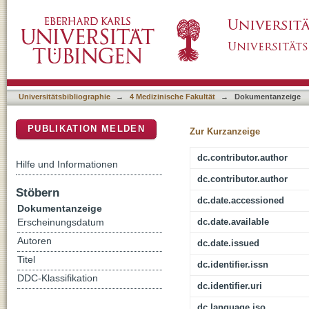
Competition for G beta gamma dimers mediate
DSpace Repositorium (Manakin basiert)
inhibitory G protein alpha subunits of the ad
Universitätsbibliographie
→
4 Medizinische Fakultät
→
Dokumentanzeige
PUBLIKATION MELDEN
Zur Kurzanzeige
dc.contributor.author
Hilfe und Informationen
dc.contributor.author
Stöbern
dc.date.accessioned
Dokumentanzeige
dc.date.available
Erscheinungsdatum
Autoren
dc.date.issued
Titel
dc.identifier.issn
DDC-Klassifikation
dc.identifier.uri
dc.language.iso