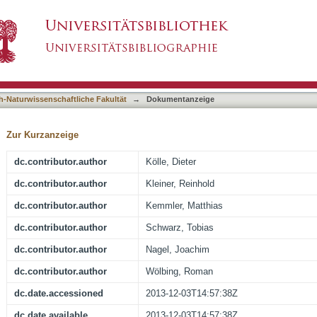
antum interference devices with high spin sens
asiert)
T
h-Naturwissenschaftliche Fakultät
→
Dokumentanzeige
Zur Kurzanzeige
dc.contributor.author
Kölle, Dieter
dc.contributor.author
Kleiner, Reinhold
dc.contributor.author
Kemmler, Matthias
dc.contributor.author
Schwarz, Tobias
dc.contributor.author
Nagel, Joachim
dc.contributor.author
Wölbing, Roman
dc.date.accessioned
2013-12-03T14:57:38Z
dc.date.available
2013-12-03T14:57:38Z