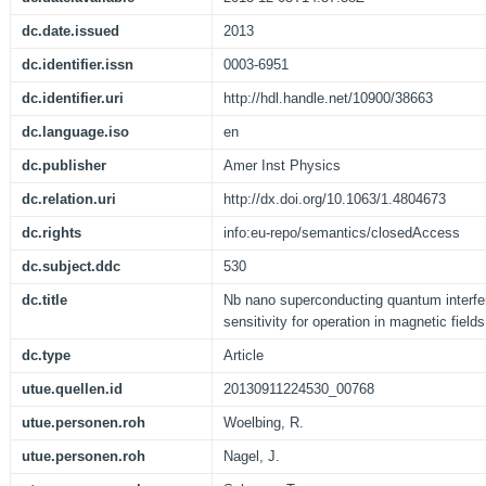
dc.date.issued
2013
dc.identifier.issn
0003-6951
dc.identifier.uri
http://hdl.handle.net/10900/38663
dc.language.iso
en
dc.publisher
Amer Inst Physics
dc.relation.uri
http://dx.doi.org/10.1063/1.4804673
dc.rights
info:eu-repo/semantics/closedAccess
dc.subject.ddc
530
dc.title
Nb nano superconducting quantum interfer
sensitivity for operation in magnetic fields
dc.type
Article
utue.quellen.id
20130911224530_00768
utue.personen.roh
Woelbing, R.
utue.personen.roh
Nagel, J.