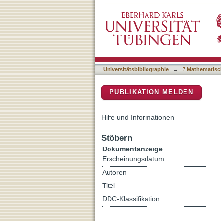
Nb nano superconducting qu
DSpace Repositorium (Manakin b
magnetic fields up to 0.5 
Universitätsbibliographie
→
7 Mathematisc
PUBLIKATION MELDEN
Hilfe und Informationen
Stöbern
Dokumentanzeige
Erscheinungsdatum
Autoren
Titel
DDC-Klassifikation