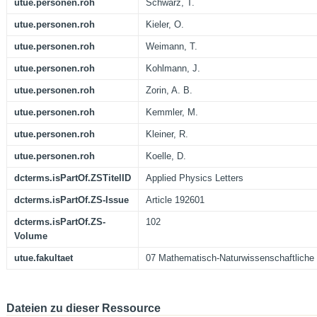
utue.personen.roh
Schwarz, T.
utue.personen.roh
Kieler, O.
utue.personen.roh
Weimann, T.
utue.personen.roh
Kohlmann, J.
utue.personen.roh
Zorin, A. B.
utue.personen.roh
Kemmler, M.
utue.personen.roh
Kleiner, R.
utue.personen.roh
Koelle, D.
dcterms.isPartOf.ZSTitelID
Applied Physics Letters
dcterms.isPartOf.ZS-Issue
Article 192601
dcterms.isPartOf.ZS-
102
Volume
utue.fakultaet
07 Mathematisch-Naturwissenschaftliche 
Dateien zu dieser Ressource