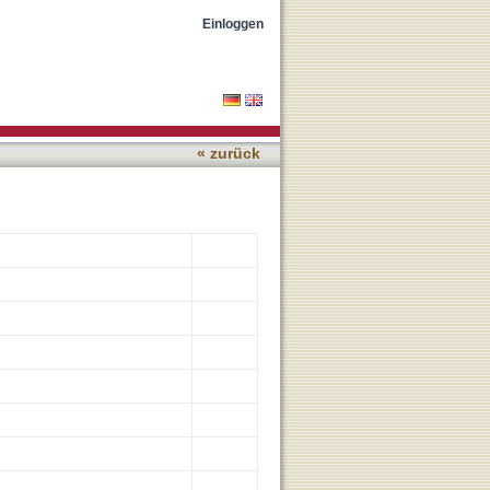
itivity for operation in
Einloggen
« zurück