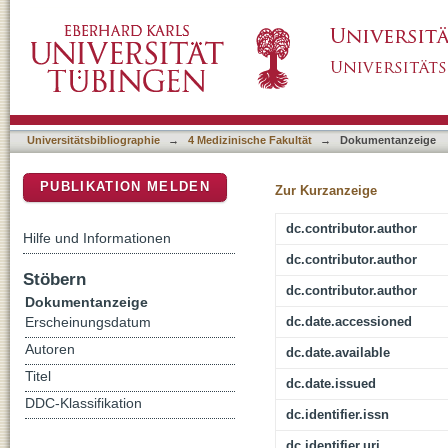
Guidelines and quality measures for the diagn
DSpace Repositorium (Manakin basiert)
Universitätsbibliographie
→
4 Medizinische Fakultät
→
Dokumentanzeige
PUBLIKATION MELDEN
Zur Kurzanzeige
dc.contributor.author
Hilfe und Informationen
dc.contributor.author
Stöbern
dc.contributor.author
Dokumentanzeige
dc.date.accessioned
Erscheinungsdatum
Autoren
dc.date.available
Titel
dc.date.issued
DDC-Klassifikation
dc.identifier.issn
dc.identifier.uri