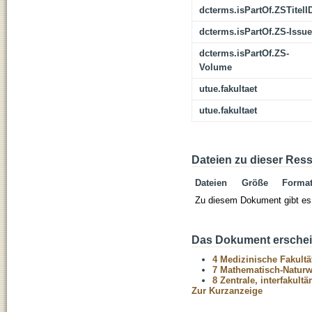
dcterms.isPartOf.ZSTitelI
dcterms.isPartOf.ZS-Issue
dcterms.isPartOf.ZS-
Volume
utue.fakultaet
utue.fakultaet
Dateien zu dieser Res
Dateien
Größe
Forma
Zu diesem Dokument gibt es 
Das Dokument erschein
4 Medizinische Fakultä
7 Mathematisch-Naturwi
8 Zentrale, interfakult
Zur Kurzanzeige