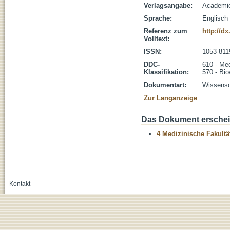
Verlagsangabe:
Academic
Sprache:
Englisch
Referenz zum
http://d
Volltext:
ISSN:
1053-811
DDC-
610 - Me
Klassifikation:
570 - Bio
Dokumentart:
Wissensch
Zur Langanzeige
Das Dokument erschein
4 Medizinische Fakultä
Kontakt