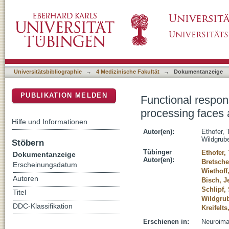
Functional responses and structural connecti
DSpace Repositorium (Manakin basiert)
in the superior temporal sulcus
Universitätsbibliographie
→
4 Medizinische Fakultät
→
Dokumentanzeige
PUBLIKATION MELDEN
Functional respons
processing faces 
Hilfe und Informationen
Autor(en):
Ethofer,
Wildgrube
Stöbern
Tübinger
Ethofer
Dokumentanzeige
Autor(en):
Bretsche
Erscheinungsdatum
Wiethoff
Autoren
Bisch, J
Schlipf,
Titel
Wildgrub
DDC-Klassifikation
Kreifelt
Erschienen in:
Neuroimag