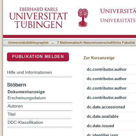
Geometric arrangement and operation mode a
DSpace Repositorium (Manakin basiert)
for heating
Universitätsbibliographie
→
7 Mathematisch-Naturwissenschaftliche Fakultät
PUBLIKATION MELDEN
Zur Kurzanzeige
dc.contributor.author
Hilfe und Informationen
dc.contributor.author
Stöbern
dc.contributor.author
Dokumentanzeige
dc.contributor.author
Erscheinungsdatum
Autoren
dc.date.accessioned
Titel
dc.date.available
DDC-Klassifikation
dc.date.issued
dc.identifier.issn