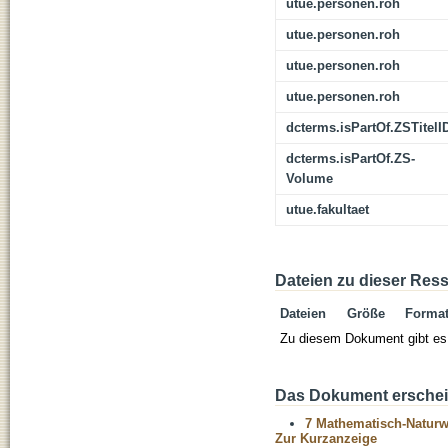
utue.personen.roh
utue.personen.roh
utue.personen.roh
utue.personen.roh
dcterms.isPartOf.ZSTitelI
dcterms.isPartOf.ZS-
Volume
utue.fakultaet
Dateien zu dieser Res
Dateien
Größe
Forma
Zu diesem Dokument gibt es 
Das Dokument erschein
7 Mathematisch-Naturwi
Zur Kurzanzeige