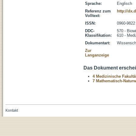
Sprache:
Englisch
Referenz zum
http://dx.
Volltext:
ISSN:
0960-9822
DDC-
570 - Biow
Klassifikation:
610 - Medi
Dokumentart:
Wissenscha
Zur
Langanzeige
Das Dokument erschein
4 Medizinische Fakultä
7 Mathematisch-Naturwi
Kontakt