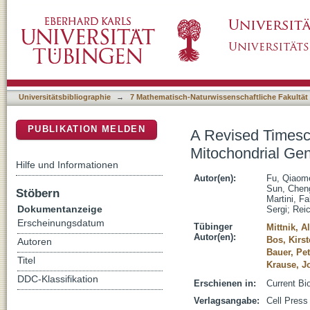
A Revised Timescale for Human Evolution B
DSpace Repositorium (Manakin basiert)
Universitätsbibliographie
→
7 Mathematisch-Naturwissenschaftliche Fakultät
PUBLIKATION MELDEN
A Revised Timesc
Mitochondrial G
Hilfe und Informationen
Autor(en):
Fu, Qiaom
Sun, Chen
Stöbern
Martini, Fa
Dokumentanzeige
Sergi
;
Reic
Erscheinungsdatum
Tübinger
Mittnik, A
Autor(en):
Bos, Kirst
Autoren
Bauer, Pet
Titel
Krause, J
DDC-Klassifikation
Erschienen in:
Current Bi
Verlagsangabe:
Cell Press