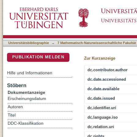
Kinder und Jugendliche mit wiederkehrende
DSpace Repositorium (Manakin basiert)
Gruppentrainingsprogramm : Auswirkungen au
Stressbewältigung
Universitätsbibliographie
→
7 Mathematisch-Naturwissenschaftliche Fakultät
PUBLIKATION MELDEN
Zur Kurzanzeige
dc.contributor.author
Hilfe und Informationen
dc.date.accessioned
Stöbern
dc.date.available
Dokumentanzeige
dc.date.issued
Erscheinungsdatum
Autoren
dc.identifier.uri
Titel
dc.language.iso
DDC-Klassifikation
dc.relation.uri
dc.rights