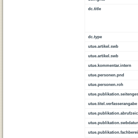
dc.title
dc.type
utue.artikel.swb
utue.artikel.swb
utue.kommentar.intern
utue.personen.pnd
utue.personen.roh
utue.publikation.seitenge
utue.titel.verfasserangabe
utue.publikation.abrufzei
utue.publikation.swbdat
utue.publikation.fachbere