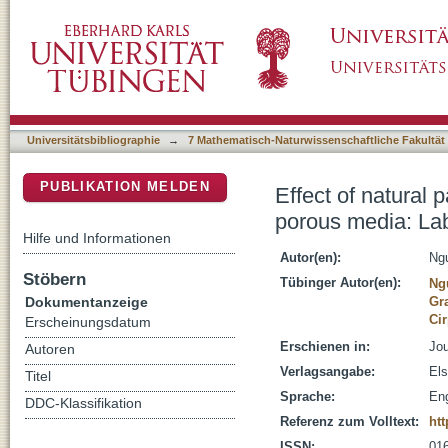
Effect of natural particles on the transport o
DSpace Repositorium (Manakin basiert)
experiments and model-based analysis
Universitätsbibliographie
→
7 Mathematisch-Naturwissenschaftliche Fakultät
PUBLIKATION MELDEN
Effect of natural p
porous media: La
Hilfe und Informationen
Autor(en):
Ng
Stöbern
Tübinger Autor(en):
Ng
Dokumentanzeige
Gr
Cir
Erscheinungsdatum
Erschienen in:
Jou
Autoren
Verlagsangabe:
Els
Titel
Sprache:
Eng
DDC-Klassifikation
Referenz zum Volltext:
htt
ISSN:
01