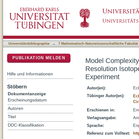
Model Complexity Needed for Quantitative An
DSpace Repositorium (Manakin basiert)
Data from a Toluene-Pulse Experiment
Universitätsbibliographie
→
7 Mathematisch-Naturwissenschaftliche Fakultät
PUBLIKATION MELDEN
Model Complexity 
Resolution Isotop
Hilfe und Informationen
Experiment
Stöbern
Autor(en):
Eck
Dokumentanzeige
Tübinger Autor(en):
Ec
Erscheinungsdatum
Cir
Autoren
Erschienen in:
Env
Titel
Verlagsangabe:
Am
DDC-Klassifikation
Sprache:
Eng
Referenz zum Volltext:
htt