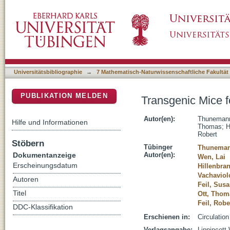
Transgenic Mice for cGMP Imaging
DSpace Repositorium (Manakin basiert)
Universitätsbibliographie
→
7 Mathematisch-Naturwissenschaftliche Fakultät
PUBLIKATION MELDEN
Transgenic Mice 
Autor(en):
Thunemann
Hilfe und Informationen
Thomas
;
H
Robert
Stöbern
Tübinger
Thuneman
Dokumentanzeige
Autor(en):
Wen, Lai
Erscheinungsdatum
Hillenbran
Vachaviol
Autoren
Feil, Sus
Titel
Ott, Thom
Feil, Robe
DDC-Klassifikation
Erschienen in:
Circulatio
Verlagsangabe:
Lippincott