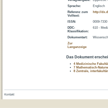
Sprache:
Englisch
Referenz zum
http://dx
Volltext:
ISSN:
0009-7330
DDC-
610 - Medi
Klassifikation:
Dokumentart:
Wissenscha
Zur
Langanzeige
Das Dokument erschein
4 Medizinische Fakultä
7 Mathematisch-Naturwi
8 Zentrale, interfakult
Kontakt