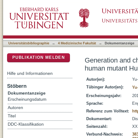
Generation and characterization of BACHD ra
DSpace Repositorium (Manakin basiert)
Universitätsbibliographie
→
4 Medizinische Fakultät
→
Dokumentanzeige
PUBLIKATION MELDEN
Generation and ch
human mutant Hun
Hilfe und Informationen
Autor(en):
Yu-
Stöbern
Tübinger Autor(en):
Yu
Dokumentanzeige
Erscheinungsjahr:
20
Erscheinungsdatum
Sprache:
Eng
Autoren
Referenz zum Volltext:
ht
Titel
Dokumentart:
Dis
DDC-Klassifikation
Seitenzahl:
XX,
Verbund-Nachweis:
38