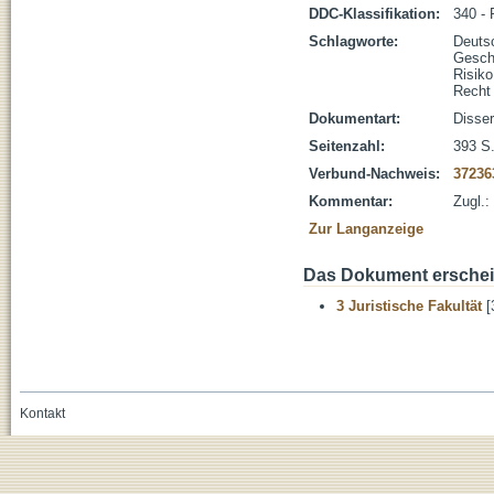
DDC-Klassifikation:
340 - 
Schlagworte:
Deuts
Gesch
Risiko
Recht
Dokumentart:
Disser
Seitenzahl:
393 S
Verbund-Nachweis:
37236
Kommentar:
Zugl.:
Zur Langanzeige
Das Dokument erschein
3 Juristische Fakultät
[
Kontakt