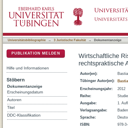
Wirtschaftliche Risiken in geschlossenen Imm
DSpace Repositorium (Manakin basiert)
Universitätsbibliographie
→
3 Juristische Fakultät
→
Dokumentanzeige
PUBLIKATION MELDEN
Wirtschaftliche R
rechtspraktische 
Hilfe und Informationen
Autor(en):
Bastia
Stöbern
Tübinger Autor(en):
Basti
Dokumentanzeige
Erscheinungsjahr:
2012
Erscheinungsdatum
Reihe:
Studie
Autoren
Ausgabe:
1. Aufl
Titel
Verlagsangabe:
Baden
DDC-Klassifikation
Sprache:
Deuts
ISBN:
978-3