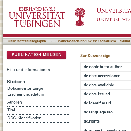
Erwartungsinduzierte Placeboeffekte im Dre
DSpace Repositorium (Manakin basiert)
von Geschlechtseffekten
Universitätsbibliographie
→
7 Mathematisch-Naturwissenschaftliche Fakultät
PUBLIKATION MELDEN
Zur Kurzanzeige
dc.contributor.author
Hilfe und Informationen
dc.date.accessioned
Stöbern
dc.date.available
Dokumentanzeige
dc.date.issued
Erscheinungsdatum
Autoren
dc.identifier.uri
Titel
dc.language.iso
DDC-Klassifikation
dc.rights
dc.subject.classification