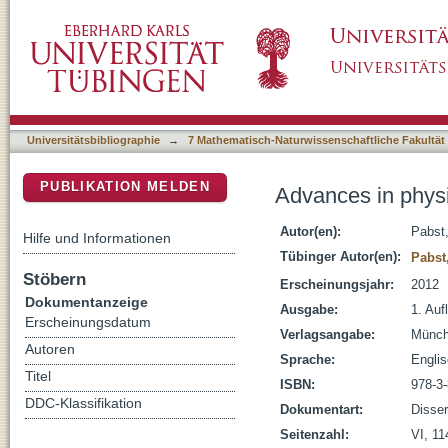
Advances in physically based deformable obj
DSpace Repositorium (Manakin basiert)
Universitätsbibliographie
→
7 Mathematisch-Naturwissenschaftliche Fakultät
PUBLIKATION MELDEN
Advances in physi
Autor(en):
Pabst
Hilfe und Informationen
Tübinger Autor(en):
Pabst
Stöbern
Erscheinungsjahr:
2012
Dokumentanzeige
Ausgabe:
1. Aufl
Erscheinungsdatum
Verlagsangabe:
Münch
Autoren
Sprache:
Engli
Titel
ISBN:
978-3
DDC-Klassifikation
Dokumentart:
Disser
Seitenzahl:
VI, 114