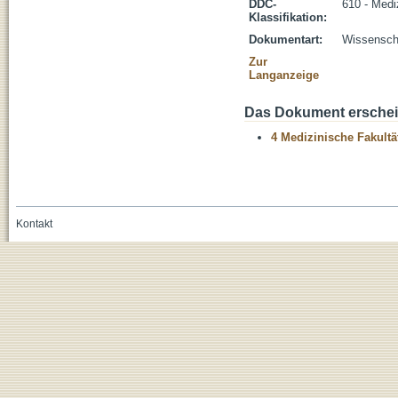
DDC-
610 - Medi
Klassifikation:
Dokumentart:
Wissenscha
Zur
Langanzeige
Das Dokument erschein
4 Medizinische Fakultä
Kontakt