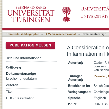
A Consideration of Biomarkers to be used for
DSpace Repositorium (Manakin basiert)
Studies
Universitätsbibliographie
→
4 Medizinische Fakultät
→
Dokumentanzeige
PUBLIKATION MELDEN
A Consideration o
Inflammation in H
Hilfe und Informationen
Autor(en):
Calder, P. 
Jonsson, L
Stöbern
van Neerve
Dokumentanzeige
Tübinger
Pawelec,
Erscheinungsdatum
Autor(en):
Autoren
Erschienen in:
British Jou
Titel
Verlagsangabe:
Cambridge
Sprache:
Englisch
DDC-Klassifikation
ISSN:
0007-1145