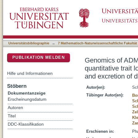
Genomics of ADME gene expression: mapping ex
DSpace Repositorium (Manakin basiert)
absorption, distribution, metabolism and excr
Universitätsbibliographie
→
7 Mathematisch-Naturwissenschaftliche Fakultät
PUBLIKATION MELDEN
Genomics of ADME
quantitative trait 
Hilfe und Informationen
and excretion of d
Stöbern
Autor(en):
Sch
Dokumentanzeige
Tübinger Autor(en):
Bo
Erscheinungsdatum
Sc
Sc
Autoren
Zel
Titel
Kle
Zan
DDC-Klassifikation
Erschienen in:
Pha