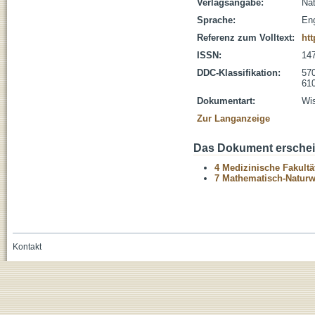
Verlagsangabe:
Nat
Sprache:
Eng
Referenz zum Volltext:
htt
ISSN:
14
DDC-Klassifikation:
570
610
Dokumentart:
Wis
Zur Langanzeige
Das Dokument erschein
4 Medizinische Fakultä
7 Mathematisch-Naturwi
Kontakt