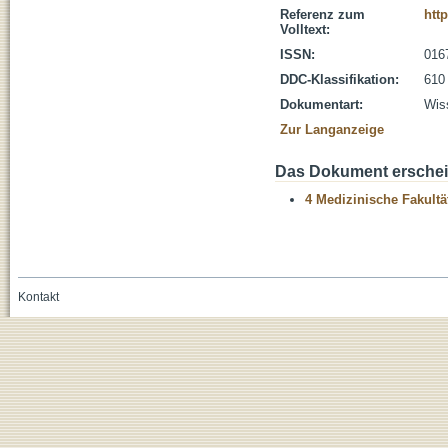
Referenz zum
htt
Volltext:
ISSN:
016
DDC-Klassifikation:
610
Dokumentart:
Wiss
Zur Langanzeige
Das Dokument erschein
4 Medizinische Fakultä
Kontakt