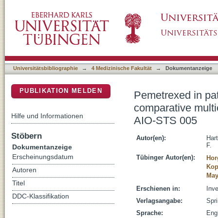
Pemetrexed in patients with refractory soft 
DSpace Repositorium (Manakin basiert)
study of the German Sarcoma Group AIO-S
Universitätsbibliographie
→
4 Medizinische Fakultät
→
Dokumentanzeige
PUBLIKATION MELDEN
Pemetrexed in pati
comparative mult
Hilfe und Informationen
AIO-STS 005
Stöbern
Autor(en):
Hart
F.
Dokumentanzeige
Erscheinungsdatum
Tübinger Autor(en):
Hor
Kop
Autoren
May
Titel
Erschienen in:
Inve
DDC-Klassifikation
Verlagsangabe:
Spri
Sprache:
Eng