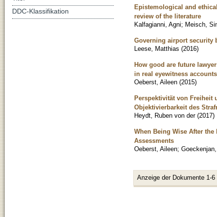
Epistemological and ethica
DDC-Klassifikation
review of the literature
Kalfagianni, Agni
;
Meisch, S
Governing airport security
Leese, Matthias
(
2016
)
How good are future lawyer
in real eyewitness accounts
Oeberst, Aileen
(
2015
)
Perspektivität von Freihei
Objektivierbarkeit des Str
Heydt, Ruben von der
(
2017
)
When Being Wise After the E
Assessments
Oeberst, Aileen
;
Goeckenjan,
Anzeige der Dokumente 1-6