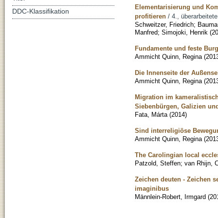
Elementarisierung und Kom
DDC-Klassifikation
profitieren
/ 4., überarbeitet
Schweitzer, Friedrich
;
Bauman
Manfred
;
Simojoki, Henrik
(
2
Fundamente und feste Burge
Ammicht Quinn, Regina
(
201
Die Innenseite der Außense
Ammicht Quinn, Regina
(
201
Migration im kameralistisch
Siebenbürgen, Galizien un
Fata, Márta
(
2014
)
Sind interreligiöse Bewegu
Ammicht Quinn, Regina
(
201
The Carolingian local eccle
Patzold, Steffen
;
van Rhijn, 
Zeichen deuten - Zeichen se
imaginibus
Männlein-Robert, Irmgard
(
20