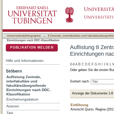
Auflistung 8 Zentrale, interfakultäre und fa
DSpace Repositorium (Manakin basiert)
Klassifikation "230"
Universitätsbibliographie
→
8 Zentrale, interfakultäre und fakultätsübergreif
Einrichtungen nach DDC-Klassifikation
Auflistung 8 Zentr
PUBLIKATION MELDEN
Einrichtungen nac
Hilfe und Informationen
0-9
A
B
C
D
E
F
G
H
I
J
K
L
Oder geben Sie die ersten Bu
Stöbern
Auflistung Zentrale,
interfakultäre und
Sortiert nach:
fakultätsübergreifende
Einrichtungen nach DDC-
Anzeige der Dokumente 1-8
Klassifikation
Erscheinungsdatum
Einführung
Autoren
Ammicht Quinn, Regina
(
201
Titel