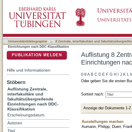
Auflistung 8 Zentrale, interfakultäre und fa
DSpace Repositorium (Manakin basiert)
Klassifikation "060"
Universitätsbibliographie
→
8 Zentrale, interfakultäre und fakultätsübergreif
Einrichtungen nach DDC-Klassifikation
Auflistung 8 Zentr
PUBLIKATION MELDEN
Einrichtungen nac
Hilfe und Informationen
0-9
A
B
C
D
E
F
G
H
I
J
K
L
Oder geben Sie die ersten Bu
Stöbern
Auflistung Zentrale,
interfakultäre und
Sortiert nach:
fakultätsübergreifende
Einrichtungen nach DDC-
Anzeige der Dokumente 1-2
Klassifikation
Erscheinungsdatum
Ausstellungen machen
Autoren
Aumann, Philipp
;
Duerr, Fran
Titel