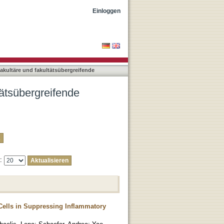
ungen nach Autor "Yao,
Einloggen
rfakultäre und fakultätsübergreifende
ltätsübergreifende
e:
 Cells in Suppressing Inflammatory