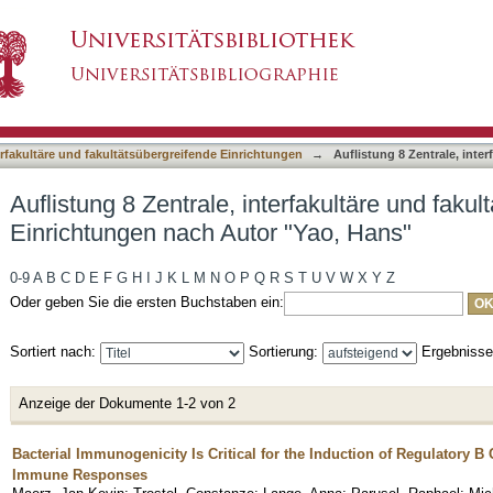
erfakultäre und fakultätsübergreifende Einricht
asiert)
terfakultäre und fakultätsübergreifende Einrichtungen
→
Auflistung 8 Zentrale, inte
Auflistung 8 Zentrale, interfakultäre und faku
Einrichtungen nach Autor "Yao, Hans"
0-9
A
B
C
D
E
F
G
H
I
J
K
L
M
N
O
P
Q
R
S
T
U
V
W
X
Y
Z
Oder geben Sie die ersten Buchstaben ein:
Sortiert nach:
Sortierung:
Ergebniss
Anzeige der Dokumente 1-2 von 2
Bacterial Immunogenicity Is Critical for the Induction of Regulatory B
Immune Responses