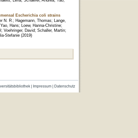
haelis, Lena
;
Schaefer, Andrea
;
Yao,
mensal Escherichia coli strains
r N. R.
;
Hagemann, Thomas
;
Lange,
;
Yao, Hans
;
Loew, Hanna-Christine
;
l
;
Voehringer, David
;
Schaller, Martin
;
lia-Stefanie
(
2019
)
versitätsbibliothek
|
Impressum
|
Datenschutz