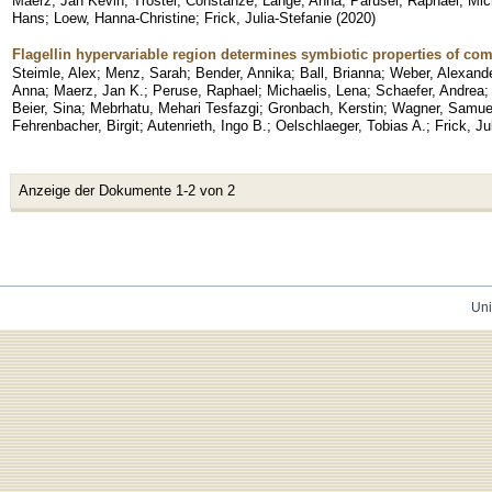
Maerz, Jan Kevin
;
Trostel, Constanze
;
Lange, Anna
;
Parusel, Raphael
;
Mic
Hans
;
Loew, Hanna-Christine
;
Frick, Julia-Stefanie
(
2020
)
Flagellin hypervariable region determines symbiotic properties of com
Steimle, Alex
;
Menz, Sarah
;
Bender, Annika
;
Ball, Brianna
;
Weber, Alexande
Anna
;
Maerz, Jan K.
;
Peruse, Raphael
;
Michaelis, Lena
;
Schaefer, Andrea
Beier, Sina
;
Mebrhatu, Mehari Tesfazgi
;
Gronbach, Kerstin
;
Wagner, Samue
Fehrenbacher, Birgit
;
Autenrieth, Ingo B.
;
Oelschlaeger, Tobias A.
;
Frick, Ju
Anzeige der Dokumente 1-2 von 2
Uni