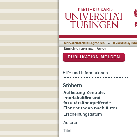
Auflistung 8 Zentrale, int
DSpace Repositorium (Manakin b
Hans"
Universitätsbibliographie
→
8 Zentrale, in
Einrichtungen nach Autor
PUBLIKATION MELDEN
Hilfe und Informationen
Stöbern
Auflistung Zentrale,
interfakultäre und
fakultätsübergreifende
Einrichtungen nach Autor
Erscheinungsdatum
Autoren
Titel