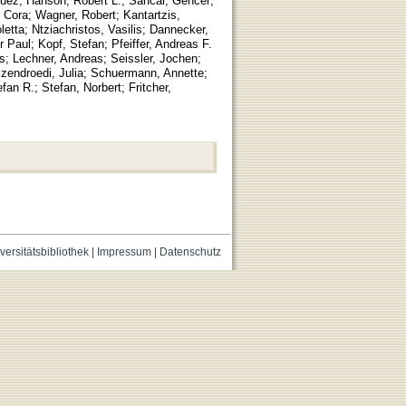
quez
;
Hanson, Robert L.
;
Sancar, Gencer
;
, Cora
;
Wagner, Robert
;
Kantartzis,
letta
;
Ntziachristos, Vasilis
;
Dannecker,
r Paul
;
Kopf, Stefan
;
Pfeiffer, Andreas F.
s
;
Lechner, Andreas
;
Seissler, Jochen
;
zendroedi, Julia
;
Schuermann, Annette
;
efan R.
;
Stefan, Norbert
;
Fritcher,
versitätsbibliothek
|
Impressum
|
Datenschutz