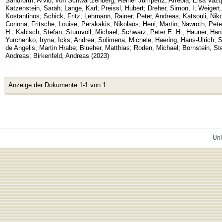
Sandforth, Arvid
;
von Schwartzenberg, Reiner Jumpertz
;
Arreola, Elsa Vaz
Katzenstein, Sarah
;
Lange, Karl
;
Preissl, Hubert
;
Dreher, Simon, I
;
Weigert
Kostantinos
;
Schick, Fritz
;
Lehmann, Rainer
;
Peter, Andreas
;
Katsouli, Niko
Corinna
;
Fritsche, Louise
;
Perakakis, Nikolaos
;
Heni, Martin
;
Nawroth, Pete
H.
;
Kabisch, Stefan
;
Stumvoll, Michael
;
Schwarz, Peter E. H.
;
Hauner, Han
Yurchenko, Iryna
;
Icks, Andrea
;
Solimena, Michele
;
Haering, Hans-Ulrich
;
S
de Angelis, Martin Hrabe
;
Blueher, Matthias
;
Roden, Michael
;
Bornstein, St
Andreas
;
Birkenfeld, Andreas
(
2023
)
Anzeige der Dokumente 1-1 von 1
Uni