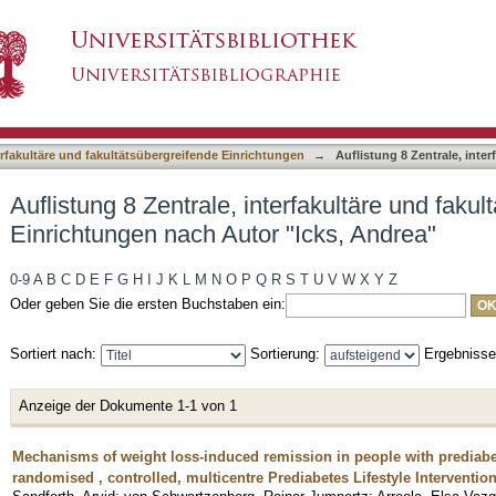
erfakultäre und fakultätsübergreifende Einrichtu
asiert)
terfakultäre und fakultätsübergreifende Einrichtungen
→
Auflistung 8 Zentrale, inte
Auflistung 8 Zentrale, interfakultäre und faku
Einrichtungen nach Autor "Icks, Andrea"
0-9
A
B
C
D
E
F
G
H
I
J
K
L
M
N
O
P
Q
R
S
T
U
V
W
X
Y
Z
Oder geben Sie die ersten Buchstaben ein:
Sortiert nach:
Sortierung:
Ergebniss
Anzeige der Dokumente 1-1 von 1
Mechanisms of weight loss-induced remission in people with prediabet
randomised , controlled, multicentre Prediabetes Lifestyle Interventio