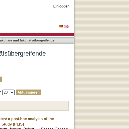
ngen nach Autor "Icks,
Einloggen
rfakultäre und fakultätsübergreifende
ltätsübergreifende
e:
es: a post-hoc analysis of the
n Study (PLIS)