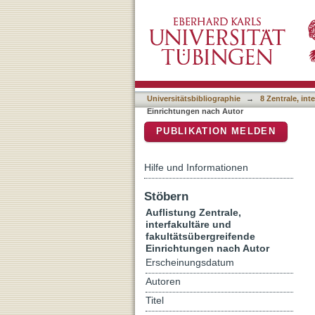
Auflistung 8 Zentrale, int
DSpace Repositorium (Manakin b
Andrea"
Universitätsbibliographie
→
8 Zentrale, in
Einrichtungen nach Autor
PUBLIKATION MELDEN
Hilfe und Informationen
Stöbern
Auflistung Zentrale,
interfakultäre und
fakultätsübergreifende
Einrichtungen nach Autor
Erscheinungsdatum
Autoren
Titel