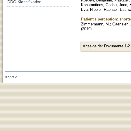
Roeben, Benjamin
;
Maetzler,
DDC-Klassifikation
Konstantinos
;
Godau, Jana
;
Eva
;
Niebler, Raphael
;
Eschwe
Patient's perception: shor
Zimmermann, M.
;
Gaenslen, 
(
2019
)
Anzeige der Dokumente 1-2
Kontakt