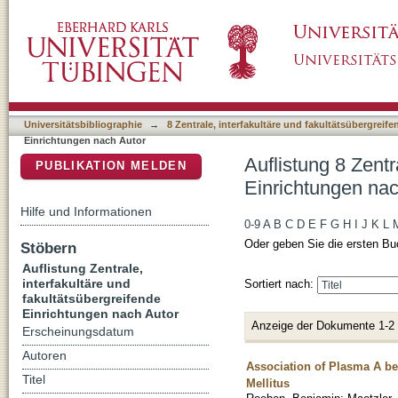
Auflistung 8 Zentrale, interfakultäre und fak
DSpace Repositorium (Manakin basiert)
"Gaenslen, Alexandra"
Universitätsbibliographie
→
8 Zentrale, interfakultäre und fakultätsübergreif
Einrichtungen nach Autor
Auflistung 8 Zentr
PUBLIKATION MELDEN
Einrichtungen nac
Hilfe und Informationen
0-9
A
B
C
D
E
F
G
H
I
J
K
L
Oder geben Sie die ersten Bu
Stöbern
Auflistung Zentrale,
interfakultäre und
Sortiert nach:
fakultätsübergreifende
Einrichtungen nach Autor
Anzeige der Dokumente 1-2
Erscheinungsdatum
Autoren
Association of Plasma A bet
Titel
Mellitus