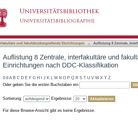
terfakultäre und fakultätsübergreifende Einrich
asiert)
terfakultäre und fakultätsübergreifende Einrichtungen
→
Auflistung 8 Zentrale, inte
Auflistung 8 Zentrale, interfakultäre und faku
Einrichtungen nach DDC-Klassifikation
0-9
A
B
C
D
E
F
G
H
I
J
K
L
M
N
O
P
Q
R
S
T
U
V
W
X
Y
Z
Oder geben Sie die ersten Buchstaben ein:
Sortierung:
Ergebnisse:
Für diese Browse-Ansicht gibt es keine Ergebnisse.