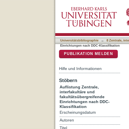
Auflistung 8 Zentrale, in
DSpace Repositorium (Manakin b
Klassifikation
Universitätsbibliographie
→
8 Zentrale, in
Einrichtungen nach DDC-Klassifikation
PUBLIKATION MELDEN
Hilfe und Informationen
Stöbern
Auflistung Zentrale,
interfakultäre und
fakultätsübergreifende
Einrichtungen nach DDC-
Klassifikation
Erscheinungsdatum
Autoren
Titel