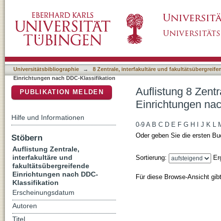
Auflistung 8 Zentrale, interfakultäre und fa
DSpace Repositorium (Manakin basiert)
Klassifikation
Universitätsbibliographie
→
8 Zentrale, interfakultäre und fakultätsübergreif
Einrichtungen nach DDC-Klassifikation
Auflistung 8 Zentr
PUBLIKATION MELDEN
Einrichtungen nac
Hilfe und Informationen
0-9
A
B
C
D
E
F
G
H
I
J
K
L
Oder geben Sie die ersten Bu
Stöbern
Auflistung Zentrale,
interfakultäre und
Sortierung:
Er
fakultätsübergreifende
Einrichtungen nach DDC-
Für diese Browse-Ansicht gib
Klassifikation
Erscheinungsdatum
Autoren
Titel