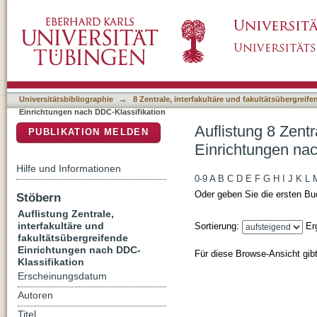
Auflistung 8 Zentrale, interfakultäre und fa
DSpace Repositorium (Manakin basiert)
Klassifikation
Universitätsbibliographie
→
8 Zentrale, interfakultäre und fakultätsübergreif
Einrichtungen nach DDC-Klassifikation
Auflistung 8 Zentr
PUBLIKATION MELDEN
Einrichtungen nac
Hilfe und Informationen
0-9
A
B
C
D
E
F
G
H
I
J
K
L
Oder geben Sie die ersten Bu
Stöbern
Auflistung Zentrale,
interfakultäre und
Sortierung:
Er
fakultätsübergreifende
Einrichtungen nach DDC-
Für diese Browse-Ansicht gib
Klassifikation
Erscheinungsdatum
Autoren
Titel