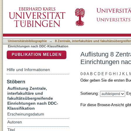
Auflistung 8 Zentrale, interfakultäre und fa
DSpace Repositorium (Manakin basiert)
Klassifikation
Universitätsbibliographie
→
8 Zentrale, interfakultäre und fakultätsübergreif
Einrichtungen nach DDC-Klassifikation
Auflistung 8 Zentr
PUBLIKATION MELDEN
Einrichtungen nac
Hilfe und Informationen
0-9
A
B
C
D
E
F
G
H
I
J
K
L
Oder geben Sie die ersten Bu
Stöbern
Auflistung Zentrale,
interfakultäre und
Sortierung:
Er
fakultätsübergreifende
Einrichtungen nach DDC-
Für diese Browse-Ansicht gib
Klassifikation
Erscheinungsdatum
Autoren
Titel