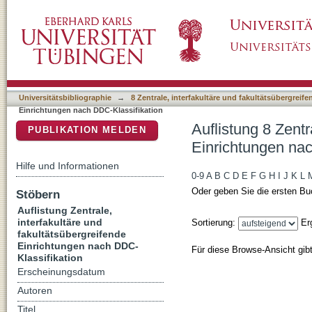
Auflistung 8 Zentrale, interfakultäre und fa
DSpace Repositorium (Manakin basiert)
Klassifikation
Universitätsbibliographie
→
8 Zentrale, interfakultäre und fakultätsübergreif
Einrichtungen nach DDC-Klassifikation
Auflistung 8 Zentr
PUBLIKATION MELDEN
Einrichtungen nac
Hilfe und Informationen
0-9
A
B
C
D
E
F
G
H
I
J
K
L
Oder geben Sie die ersten Bu
Stöbern
Auflistung Zentrale,
interfakultäre und
Sortierung:
Er
fakultätsübergreifende
Einrichtungen nach DDC-
Für diese Browse-Ansicht gib
Klassifikation
Erscheinungsdatum
Autoren
Titel