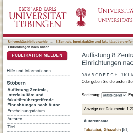
Auflistung 8 Zentrale, interfakultäre und fak
DSpace Repositorium (Manakin basiert)
Universitätsbibliographie
→
8 Zentrale, interfakultäre und fakultätsübergreif
Einrichtungen nach Autor
Auflistung 8 Zentr
PUBLIKATION MELDEN
Einrichtungen nac
Hilfe und Informationen
0-9
A
B
C
D
E
F
G
H
I
J
K
L
Oder geben Sie die ersten Bu
Stöbern
Auflistung Zentrale,
interfakultäre und
Sortierung:
Er
fakultätsübergreifende
Einrichtungen nach Autor
Anzeige der Dokumente 1-2
Erscheinungsdatum
Autoren
Autorenname
Titel
Tabatabai, Ghazaleh
[51]