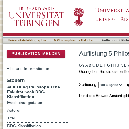
Auflistung 5 Philosophische Fakultät nach D
DSpace Repositorium (Manakin basiert)
Universitätsbibliographie
→
5 Philosophische Fakultät
→
Auflistung 5 Phil
Auflistung 5 Phil
PUBLIKATION MELDEN
0-9
A
B
C
D
E
F
G
H
I
J
K
L
Hilfe und Informationen
Oder geben Sie die ersten Bu
Stöbern
Sortierung:
Er
Auflistung Philosophische
Fakultät nach DDC-
Für diese Browse-Ansicht gib
Klassifikation
Erscheinungsdatum
Autoren
Titel
DDC-Klassifikation